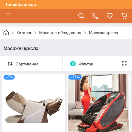
formed.com.ua
Каталог
Масажне обладнання
Масажні крісла
Масажні крісла
Сортування
0
Фільтри
–8%
–11%