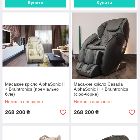
Купити
Купити
Масажне крісло AlphaSonic II
Масажне крісло Casada
+ Braintronics (преміально
AlphaSonic II + Braintronics
біле)
(сіро-чорне)
Немає в наявності
Немає в наявності
268 200
268 200
₴
₴