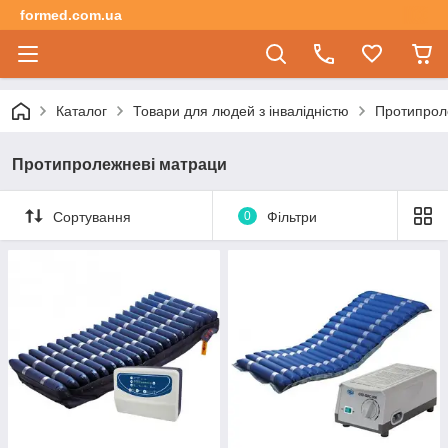
formed.com.ua
Каталог
Товари для людей з інвалідністю
Протипрол
Протипролежневі матраци
Сортування
0
Фільтри