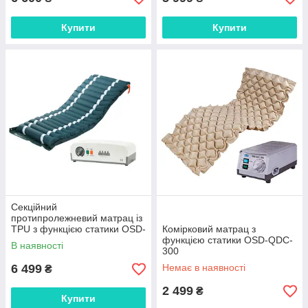
Купити
Купити
Секційний
протипролежневий матрац із
TPU з функцією статики OSD-
Комірковий матрац з
F-605
функцією статики OSD-QDC-
В наявності
300
6 499
Немає в наявності
₴
2 499
₴
Купити