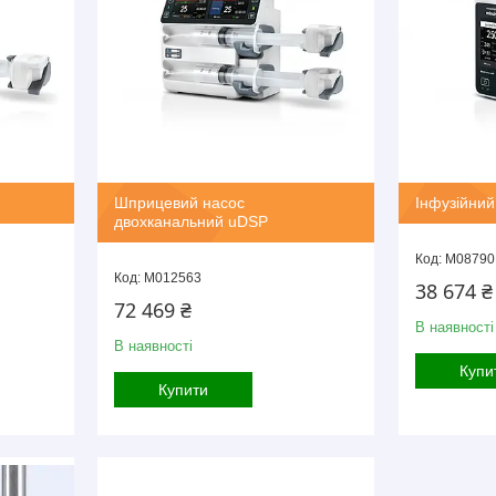
Шприцевий насос
Інфузійний
двохканальний uDSP
M08790
M012563
38 674 ₴
72 469 ₴
В наявності
В наявності
Купи
Купити