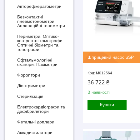
Авторефкератометри
Безконтактні
пневмотонометри.
Апланаційні тонометри
Периметри. Оптико-
когерентні томографи.
Оптичні біометри та
топографи
Шприцевий насос uSP
Офтальмологічні
сканери. Пахіметри
M012564
Фороптори
36 722 ₴
Діоптриметри
В наявності
Стерилізація
Купити
Електрокардіографи та
дефібрилятори
Фетальні доплери
Аквадистилятори