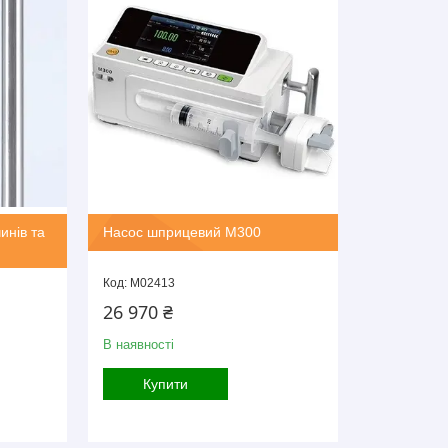
инів та
Насос шприцевий M300
M02413
26 970 ₴
В наявності
Купити