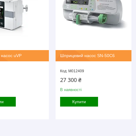
 насос uVP
Шприцевий насос SN-50C6
M012409
27 300 ₴
В наявності
ти
Купити