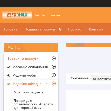
formed.com.ua
Головна
Товари та послуги
Про нас
Контакти
Товари та послуги
Масажне обладнання
Медичні меблі
Медичне обладнання
Монітори пацієнта
Лазери для
офтальмології. Апарати
для корекції зору