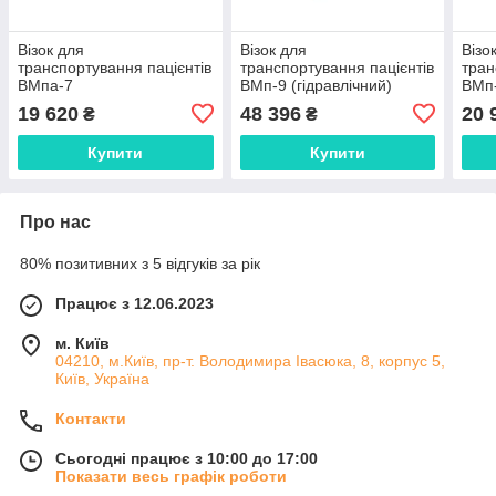
Візок для
Візок для
Візо
транспортування пацієнтів
транспортування пацієнтів
тран
ВМпа-7
ВМп-9 (гідравлічний)
ВМп
(паталогоанатомічний)
19 620
48 396
20 
₴
₴
Купити
Купити
Про нас
80% позитивних з 5 відгуків за рік
Працює з 12.06.2023
м. Київ
04210, м.Київ, пр-т. Володимира Івасюка, 8, корпус 5,
Київ, Україна
Контакти
Сьогодні працює з 10:00 до 17:00
Показати весь графік роботи