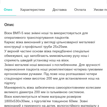
Опис
Характеристики
Доставка
Оплата
Умови п
Опис
Візок ВМП-5 має знімні ноші та використовується для
оперативного транспортування пацієнтів.
Каркас візка виконаний у вигляді цільнозварної металевої
конструкції з профільної труби 25х25мм.
У верхній частині основи візка передбачені спеціальні
обмежувачі, що запобігають мимовільному руху нош і
сприяють швидкій установці нош на візок.
Знімні металеві ноші виконані з поглибленням. Для зручності
перенесення пацієнта ноші укомплектовані чотирма гумовими
ергономічними ручками. Під ложе нош розташовані чотири
стаціонарні ніжки висотою 200 мм для встановлення нош на
підлогу.
Маневреність візка забезпечена самоорієнтовними колесами
великого діаметра 200 мм із гальмівною системою.
Візок комплектується м'яким матрацом розміром
1800х530х30мм, з підголів'ям товщиною 60мм. Зовні
виконаний з приємного на дотик, вологостійкого матеріалу з