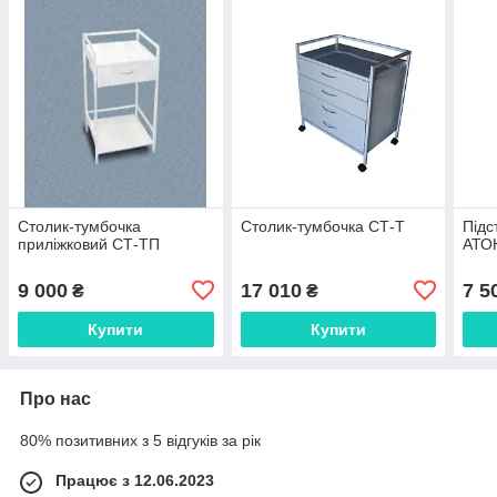
Столик-тумбочка
Столик-тумбочка СТ-Т
Підс
приліжковий СТ-ТП
АТО
9 000
17 010
7 5
₴
₴
Купити
Купити
Про нас
80% позитивних з 5 відгуків за рік
Працює з 12.06.2023