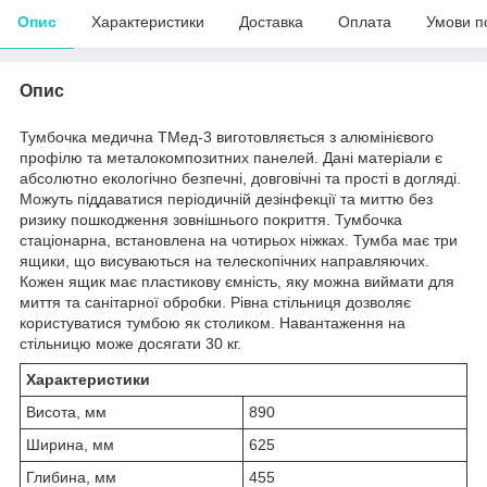
Опис
Характеристики
Доставка
Оплата
Умови п
Опис
Тумбочка медична ТМед-3 виготовляється з алюмінієвого
профілю та металокомпозитних панелей. Дані матеріали є
абсолютно екологічно безпечні, довговічні та прості в догляді.
Можуть піддаватися періодичній дезінфекції та миттю без
ризику пошкодження зовнішнього покриття. Тумбочка
стаціонарна, встановлена на чотирьох ніжках. Тумба має три
ящики, що висуваються на телескопічних направляючих.
Кожен ящик має пластикову ємність, яку можна виймати для
миття та санітарної обробки. Рівна стільниця дозволяє
користуватися тумбою як столиком. Навантаження на
стільницю може досягати 30 кг.
Характеристики
Висота, мм
890
Ширина, мм
625
Глибина, мм
455