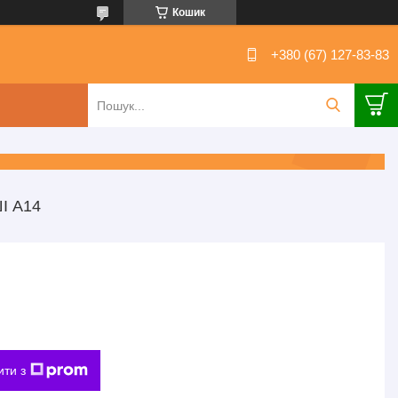
Кошик
+380 (67) 127-83-83
І А14
ити з