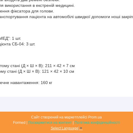
ля використання в екстреній медицині.
лення фіксатора для голови.
ранспортування пацієнта на автомобілі швидкої допомоги ноші закр
МЕД": 1 шт.
ієнта СБ-04: 3 шт.
тому стані (Д × Ш × В): 211 × 42 × 7 см
му стані (Д × Ш × В): 121 × 42 × 10 см
ечне навантаження: 160 кг
Сайт створений на маркетплейсі
Prom.ua
Formed |
Поскаржитися на контент
|
Політика конфіденційності
Select Language
▼