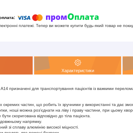
електронні платежі. Тепер ви можете купити будь-який товар не поки
Характеристики
 А14 призначені для транспортування пацієнтів із важкими перело
 окремих частин, що робить їх зручними у використанні та дає змог
пки, ноші можна роз’єднати на ліву і праву частини, при цьому хво
бути скоригована відповідно до тіла пацієнта.
здовжньому напрямку.
ний зі сплаву алюмінію високої міцності.
ки входять два ремені безпеки.