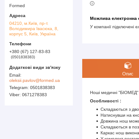
Formed
04210, м.Київ, пр-т.
У компанії підключені 
Володимира Івасюка, 8,
корпус 5, Київ, Україна
+380 (67) 127-83-83
0501838383
Опис
oleksii.pavlov@formed.ua
0501838383
Ноші медичні "БІОМЕД"
0671278383
Особливості :
Складаються з двох
Натиснувши на кно
Довжина нош може 
Складаються в по
Каркас нош викона
У комплект постав