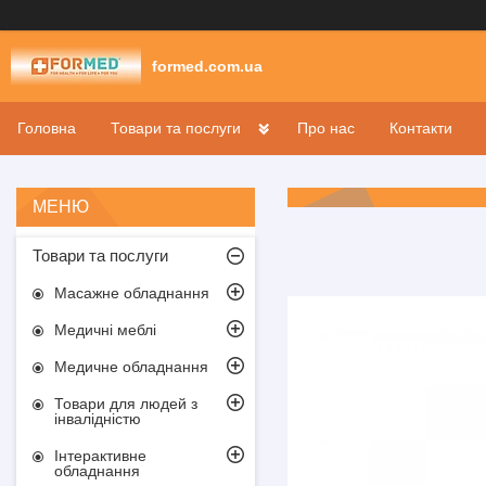
formed.com.ua
Головна
Товари та послуги
Про нас
Контакти
Товари та послуги
Масажне обладнання
Медичні меблі
Медичне обладнання
Товари для людей з
інвалідністю
Інтерактивне
обладнання