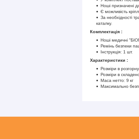
Ноші призначені д
Є можливість кріп
За необхідності т
каталку.
Комплектація :
Ноші медичні "БІО
Ремінь безпеки пац
Інструкція: 1 шт.
Характеристики :
Розміри в розгорну
Розміри в складено
Маса нетто: 9 кг
Максимально безп