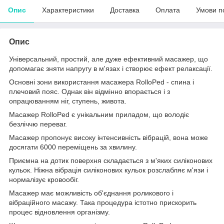
Опис
Характеристики
Доставка
Оплата
Умови п
Опис
Універсальний, простий, але дуже ефективний масажер, що
допомагає зняти напругу в м'язах і створює ефект релаксації.
Основні зони використання масажера RolloPed - спина і
плечовий пояс. Однак він відмінно впорається і з
опрацюванням ніг, ступень, живота.
Масажер RolloPed є унікальним приладом, що володіє
безліччю переваг.
Масажер пропонує високу інтенсивність вібрацій, вона може
досягати 6000 переміщень за хвилину.
Приємна на дотик поверхня складається з м'яких силіконових
кульок. Ніжна вібрація силіконових кульок розслабляє м'язи і
нормалізує кровообіг.
Масажер має можливість об'єднання роликового і
вібраційного масажу. Така процедура істотно прискорить
процес відновлення організму.