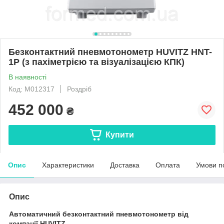
Безконтактний пневмотонометр HUVITZ HNT-
1P (з пахіметрією та візуалізацією КПК)
В наявності
Код: M012317
Роздріб
452 000
₴
Купити
Опис
Характеристики
Доставка
Оплата
Умови п
Опис
Автоматичний безконтактний пневмотонометр від
компанії HUVITZ