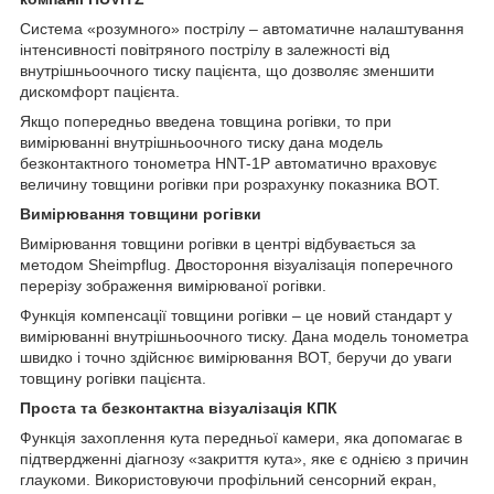
Система «розумного» пострілу – автоматичне налаштування
інтенсивності повітряного пострілу в залежності від
внутрішньоочного тиску пацієнта, що дозволяє зменшити
дискомфорт пацієнта.
Якщо попередньо введена товщина рогівки, то при
вимірюванні внутрішньоочного тиску дана модель
безконтактного тонометра HNT-1P автоматично враховує
величину товщини рогівки при розрахунку показника ВОТ.
Вимірювання товщини рогівки
Вимірювання товщини рогівки в центрі відбувається за
методом Sheimpflug. Двостороння візуалізація поперечного
перерізу зображення вимірюваної рогівки.
Функція компенсації товщини рогівки – це новий стандарт у
вимірюванні внутрішньоочного тиску. Дана модель тонометра
швидко і точно здійснює вимірювання ВОТ, беручи до уваги
товщину рогівки пацієнта.
Проста та безконтактна візуалізація КПК
Функція захоплення кута передньої камери, яка допомагає в
підтвердженні діагнозу «закриття кута», яке є однією з причин
глаукоми. Використовуючи профільний сенсорний екран,