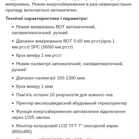
вимірювань. Режим енергозбереження в разі невикористання
приладу включається автоматично.
Технічні характеристики і параметри:
Режим вимірювань ВОТ автоматичний,
напівавтоматичний, ручний
Діапазон вимірювання ВОТ 0-60 мм.рт.ст.(крок 1
мм.рт.ст) SPC (30/60 мм.рт.ст)
Крок виміру 1 мм.рт.ст
Режим пахіметрії автоматичний, напівавтоматичний,
ручний
Діапазон пахіметрії 150-1300 мкм
Крок виміру 1 мкм
Пам'ять останні 10 результатів для кожного ока
Принтер високошвидкісний вбудований термопринтер
Функція енергозбереження автоматичне відключення
через 1/3/5 хвилин
Монітор кольоровий LCD TFT 7" сенсорний екран
(800х480)