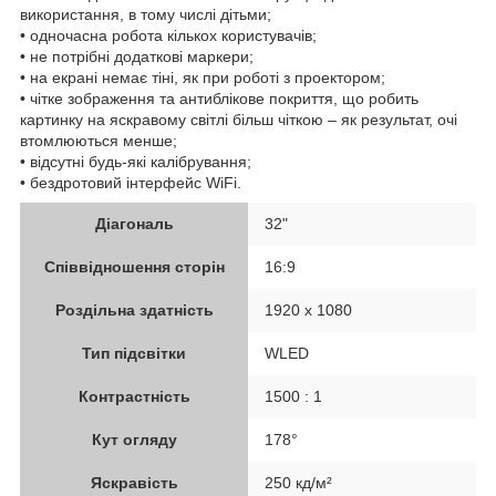
використання, в тому числі дітьми;
• одночасна робота кількох користувачів;
• не потрібні додаткові маркери;
• на екрані немає тіні, як при роботі з проектором;
• чітке зображення та антиблікове покриття, що робить
картинку на яскравому світлі більш чіткою – як результат, очі
втомлюються менше;
• відсутні будь-які калібрування;
• бездротовий інтерфейс WiFi.
Діагональ
32"
Співвідношення сторін
16:9
Роздільна здатність
1920 x 1080
Тип підсвітки
WLED
Контрастність
1500 : 1
Кут огляду
178°
Яскравість
250 кд/м²