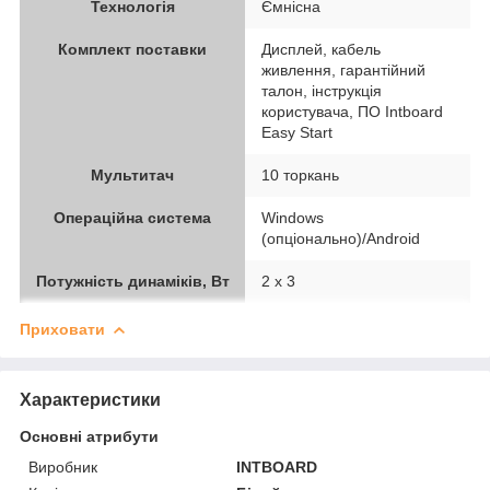
Технологія
Ємнісна
Комплект поставки
Дисплей, кабель
живлення, гарантійний
талон, інструкція
користувача, ПО Intboard
Easy Start
Мультитач
10 торкань
Операційна система
Windows
(опціонально)/Android
Потужність динаміків, Вт
2 х 3
Приховати
Характеристики
Основні атрибути
Виробник
INTBOARD