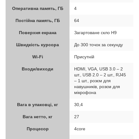
Оперативна память, ГБ
4
Постійна память, ГБ
64
Поверхня екрана
Загартоване скло Н9
Швидкість курсора
До 300 точок за секунду
Wi-Fi
Присутній
Входи/виходи
HDMI, VGA, USB 3.0 – 2
шт., USB 2.0 – 2 шт., RJ45
– 1 шт., розєм для
навушників, розєм для
мікрофона
Вага в упаковці, кг
30,4
Вага нетто, кг
27
Процесор
4core