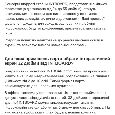
Сенсорні цифрові екрани INTBOARD, представлені в кількох
форматах (з діагоналлю від 24 до 55 дюймів), стануть
оптимальним рішенням для використання у всіх типах
навчальних закладів, включно з державними. Дані пристрої
ідеально підходять для заходів, заснованих на обміні
інформацією, будь то конференції, презентації, виставки та
інше.
Розробка повністю адаптована до реалій шкільної освіти в
Україні та враховує вимоги навчальної програми.
Для яких приміщень варто обрати інтерактивний
екран 32 дюйми від INTBOARD?
Інтерактивний моноблок INTBOARD 32", який ми пропонуємо
купити в нашому інтернет-магазині, розрахований на глядачів
у кількості від 2 до 10 осіб. Такий формат варто
рекомендувати для невеликих аудиторій.
В офісах, зокрема у переговорних кімнатах та приймальнях,
де зустрічають відвідувачів та гостей, 32-дюймові інтерактивні
дисплеї INTBOARD можна використовувати також як
інформаційні стенди або як засіб звязку для співробітників. На
них можна відображати план будівлі, новини компанії,