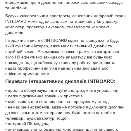
інформацію про її досягнення, анонси запланованих заходів
та не тільки.
Будучи універсальним пристроєм, сенсорний цифровий екран
INTBOARD може одночасно замінити звичайну білу дошку,
компютер, проектор з екраном, телевізор та комплект
динаміків.
Інтерактивні дисплеї INTBOARD відмінно впишуться в будь-
який сучасний інтерєр, адже мають стильний дизайн та
надійний захист. Алюмінієва зовнішня рамка та загартоване
скло Н9 ефективно захищають апаратуру від будь-яких
пошкоджень, що забезпечує тривалу роботу пристрою та
надає професійний вигляд навчальним закладам або
офісним приміщенням.
Переваги інтерактивних дисплеїв INTBOARD:
• прості в обслуговуванні, інтуїтивно зрозумілі в управлінні;
• легке підключення зовнішніх пристроїв;
• мобільність при встановленні на пересувному стенді;
• немає зайвих кабелів, адже не потрібно підключати дисплей
до зовнішнього компютера чи ноутбука, немає потреби в
телевізорі, аудіоапаратурі тощо;
• потужний ПК-модуль;
• антивандальна та безпечна конструкція для інтенсивного