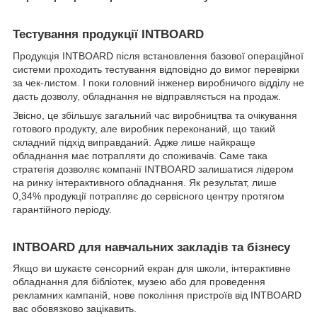
Тестування продукції INTBOARD
Продукція INTBOARD після встановлення базової операційної
системи проходить тестування відповідно до вимог перевірки
за чек-листом. І поки головний інженер виробничого відділу не
дасть дозволу, обладнання не відправляється на продаж.
Звісно, це збільшує загальний час виробництва та очікування
готового продукту, але виробник переконаний, що такий
складний підхід виправданий. Адже лише найкраще
обладнання має потрапляти до споживачів. Саме така
стратегія дозволяє компанії INTBOARD залишатися лідером
на ринку інтерактивного обладнання. Як результат, лише
0,34% продукції потрапляє до сервісного центру протягом
гарантійного періоду.
INTBOARD для навчальних закладів та бізнесу
Якщо ви шукаєте сенсорний екран для школи, інтерактивне
обладнання для бібліотек, музею або для проведення
рекламних кампаній, нове покоління пристроїв від INTBOARD
вас обовязково зацікавить.