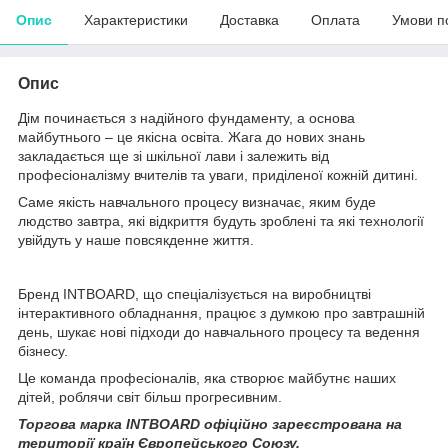
Опис
Характеристики
Доставка
Оплата
Умови п
Опис
Дім починається з надійного фундаменту, а основа
майбутнього – це якісна освіта. Жага до нових знань
закладається ще зі шкільної лави і залежить від
професіоналізму вчителів та уваги, приділеної кожній дитині.
Саме якість навчального процесу визначає, яким буде
людство завтра, які відкриття будуть зроблені та які технології
увійдуть у наше повсякденне життя.
Бренд INTBOARD, що спеціалізується на виробництві
інтерактивного обладнання, працює з думкою про завтрашній
день, шукає нові підходи до навчального процесу та ведення
бізнесу.
Це команда професіоналів, яка створює майбутнє наших
дітей, роблячи світ більш прогресивним.
Торгова марка INTBOARD офіційно зареєстрована на
території країн Європейського Союзу.