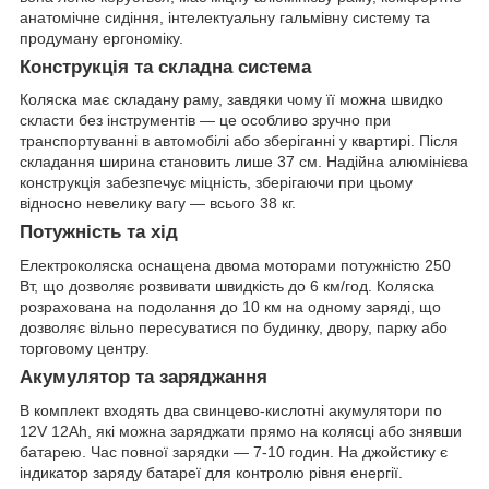
анатомічне сидіння, інтелектуальну гальмівну систему та
продуману ергономіку.
Конструкція та складна система
Коляска має складану раму, завдяки чому її можна швидко
скласти без інструментів — це особливо зручно при
транспортуванні в автомобілі або зберіганні у квартирі. Після
складання ширина становить лише 37 см. Надійна алюмінієва
конструкція забезпечує міцність, зберігаючи при цьому
відносно невелику вагу — всього 38 кг.
Потужність та хід
Електроколяска оснащена двома моторами потужністю 250
Вт, що дозволяє розвивати швидкість до 6 км/год. Коляска
розрахована на подолання до 10 км на одному заряді, що
дозволяє вільно пересуватися по будинку, двору, парку або
торговому центру.
Акумулятор та заряджання
В комплект входять два свинцево-кислотні акумулятори по
12V 12Ah, які можна заряджати прямо на колясці або знявши
батарею. Час повної зарядки — 7-10 годин. На джойстику є
індикатор заряду батареї для контролю рівня енергії.