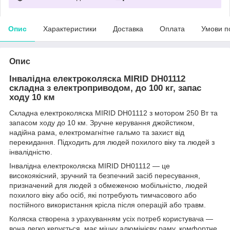
Опис
Характеристики
Доставка
Оплата
Умови п
Опис
Інвалідна електроколяска MIRID DH01112
складна з електроприводом, до 100 кг, запас
ходу 10 км
Складна електроколяска MIRID DH01112 з мотором 250 Вт та
запасом ходу до 10 км. Зручне керування джойстиком,
надійна рама, електромагнітне гальмо та захист від
перекидання. Підходить для людей похилого віку та людей з
інвалідністю.
Інвалідна електроколяска MIRID DH01112 — це
високоякісний, зручний та безпечний засіб пересування,
призначений для людей з обмеженою мобільністю, людей
похилого віку або осіб, які потребують тимчасового або
постійного використання крісла після операцій або травм.
Коляска створена з урахуванням усіх потреб користувача —
вона легко керується, має міцну алюмінієву раму, комфортне