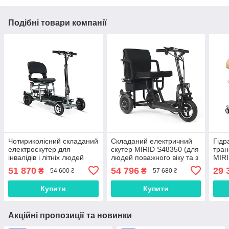
Подібні товари компанії
Чотириколісний складаний
Складаний електричний
Гідр
електроскутер для
скутер MIRID S48350 (для
тран
інвалідів і літніх людей
людей поважного віку та з
MIRI
MIRID S-01
інвалідністю)
люде
51 870
54 796
29 
₴
₴
54 600 ₴
57 680 ₴
люде
паці
Купити
Купити
Акційні пропозиції та новинки