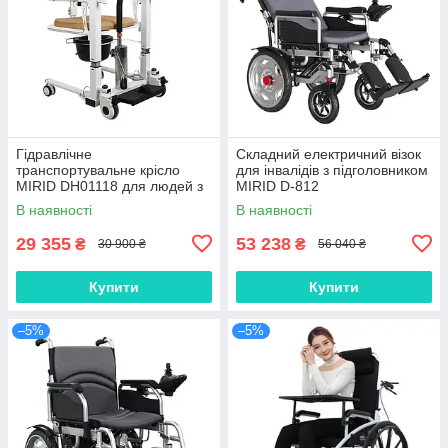
Гідравлічне
Складний електричний візок
транспортувальне крісло
для інвалідів з підголовником
MIRID DH01118 для людей з
MIRID D-812
інвалідністю, людей похилого
В наявності
В наявності
віку та пацієнтів
29 355
53 238
₴
₴
30 900 ₴
56 040 ₴
Купити
Купити
–5%
–5%