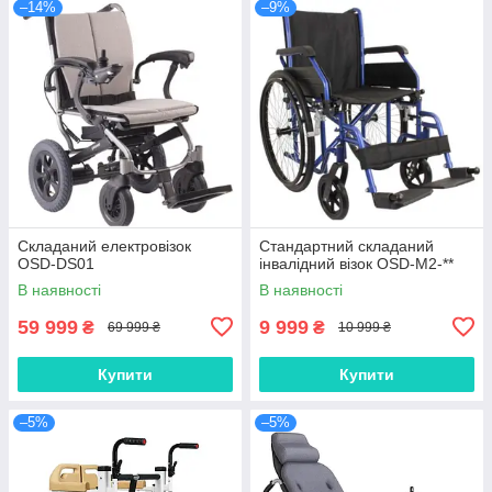
–14%
–9%
Складаний електровізок
Стандартний складаний
OSD-DS01
інвалідний візок OSD-M2-**
В наявності
В наявності
59 999
9 999
₴
₴
69 999 ₴
10 999 ₴
Купити
Купити
–5%
–5%