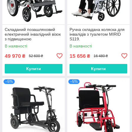
Складаний позашляховий
Ручна складана коляска для
електричний інвалідний візок
інвалідів з туалетом MIRID
з підвищеною
S119.
вантажопідйомністю MIRID
В наявності
В наявності
D-810
49 970
15 656
₴
₴
52 600 ₴
16 480 ₴
Купити
Купити
–5%
–5%