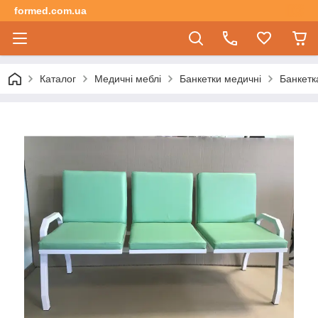
formed.com.ua
Каталог
Медичні меблі
Банкетки медичні
Банкетк