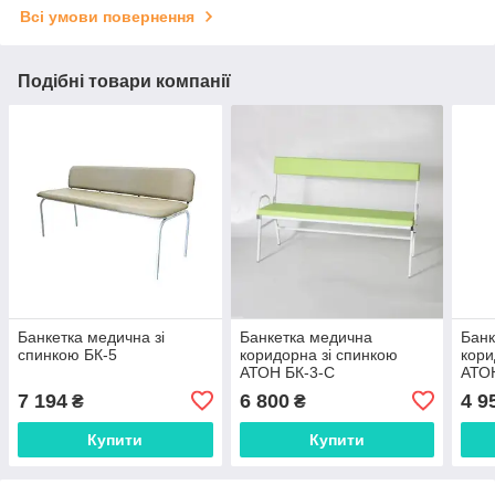
Всі умови повернення
Подібні товари компанії
Банкетка медична зі
Банкетка медична
Банк
спинкою БК-5
коридорна зі спинкою
кори
АТОН БК-3-С
АТО
7 194
6 800
4 9
₴
₴
Купити
Купити