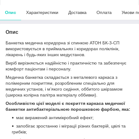
Опис
Характеристики
Доставка
Оплата
Умови п
Опис
Банкетка медична коридорна зі спинкою АТОН БК-3-СП
використовується в приймальнях і коридорах поліклінік,
лікарень і будь-яких інших медустанов.
Виріб вирізняється надійністю і практичністю та забезпечує
комфорт пацієнтам і персоналу.
Медична банкетка складається з металевого каркаса з
полімерним покриттям, розробленим спеціально для
медичних установ, і м’якого сидіння, оббитого шкірзамом
(широка колірна палітра матеріалу оббивки).
Особливістю цієї моделі є покриття каркаса медичної
банкетки антибактеріальною порошковою фарбою, яка:
має виражений антимікробний ефект;
запобігає зростанню і міграції різних бактерій, цвілі та
грибків;