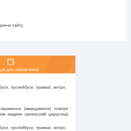
даючи сайту.
ція для замовлення
уси, тролейбуси, трамваї, метро, ​​
зараження (кварцування) повітря
змів завдяки примусовій циркуляції
уси, тролейбуси, трамваї, метро, ​​