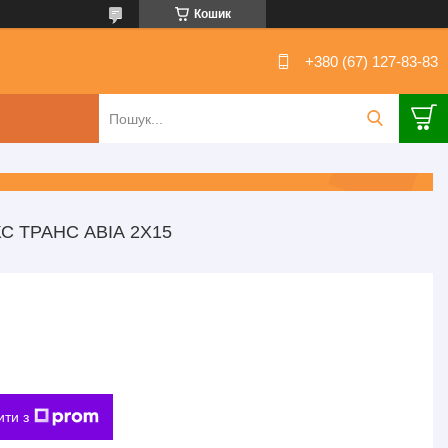
Кошик
+380 (67) 127-83-83
 ТРАНС АВІА 2Х15
ити з