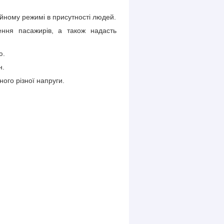
йному режимі в присутності людей.
ення пасажирів, а також надасть
ю.
н.
ого різної напруги.