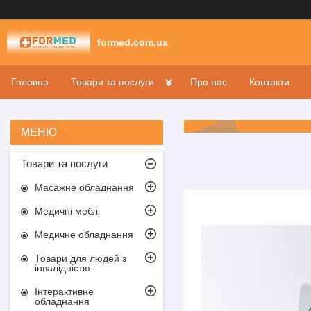
formed.com.ua
Головна
Товари та послуги
Про нас
Контакти
Товари та послуги
Масажне обладнання
Медичні меблі
Медичне обладнання
Товари для людей з
інвалідністю
Інтерактивне
обладнання