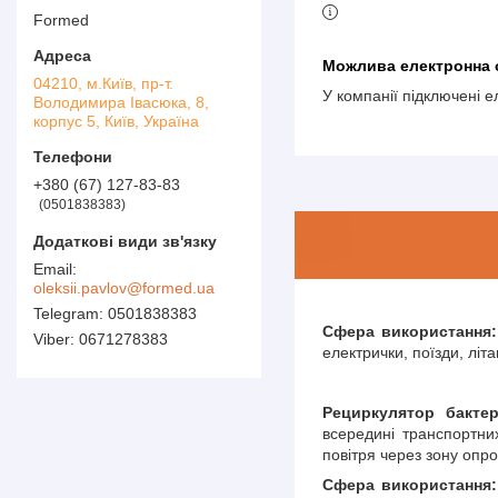
Formed
04210, м.Київ, пр-т.
У компанії підключені 
Володимира Івасюка, 8,
корпус 5, Київ, Україна
+380 (67) 127-83-83
0501838383
oleksii.pavlov@formed.ua
0501838383
Сфера використання:
0671278383
електрички, поїзди, літ
Рециркулятор бакте
всередині транспортних
повітря через зону опр
Сфера використання: