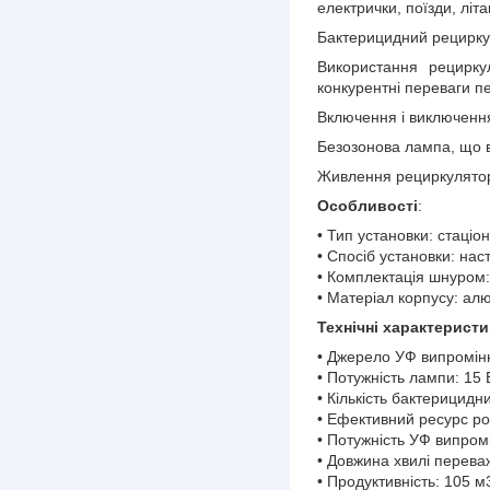
електрички, поїзди, літ
Бактерицидний рециркул
Використання рецирку
конкурентні переваги п
Включення і виключення
Безозонова лампа, що в
Живлення рециркулятора 
Особливості
:
• Тип установки: стаціо
• Спосіб установки: нас
• Комплектація шнуром:
• Матеріал корпусу: алю
Технічні характеристи
• Джерело УФ випромін
• Потужність лампи: 15 
• Кількість бактерицидн
• Ефективний ресурс ро
• Потужність УФ випром
• Довжина хвилі перева
• Продуктивність: 105 м3