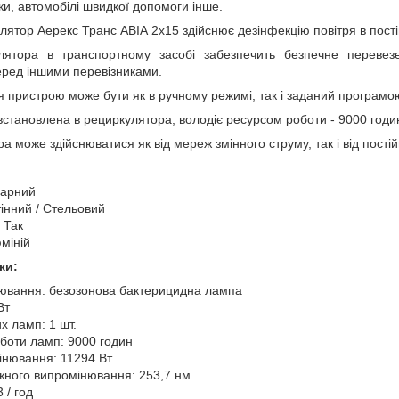
аки, автомобілі швидкої допомоги інше.
ятор Аерекс Транс АВІА 2х15 здійснює дезінфекцію повітря в пості
лятора в транспортному засобі забезпечить безпечне перевез
еред іншими перевізниками.
 пристрою може бути як в ручному режимі, так і заданий програмо
становлена в рециркулятора, володіє ресурсом роботи - 9000 годи
може здійснюватися як від мереж змінного струму, так і від постійн
нарний
тінний / Стельовий
 Так
міній
ки:
ювання: безозонова бактерицидна лампа
Вт
их ламп: 1 шт.
боти ламп: 9000 годин
інювання: 11294 Вт
жного випромінювання: 253,7 нм
 / год