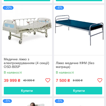
–20%
–6%
Медичне ліжко з
електрокеруванням (4 секції)
Ліжко медичне КФМ (без
OSD-B05P
матраца)
В наявності
В наявності
39 999
7 500
₴
₴
49 999 ₴
8 000 ₴
Купити
Купити
–5%
–5%