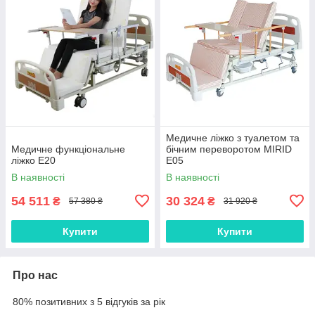
Медичне ліжко з туалетом та
Медичне функціональне
бічним переворотом MIRID
ліжко E20
Е05
В наявності
В наявності
54 511
30 324
₴
₴
57 380 ₴
31 920 ₴
Купити
Купити
Про нас
80% позитивних з 5 відгуків за рік