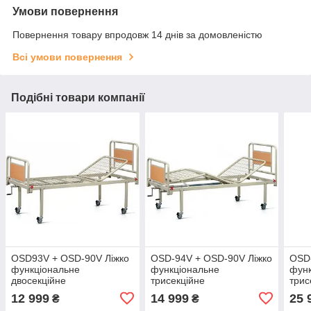
Умови повернення
Повернення товару впродовж 14 днів за домовленістю
Всі умови повернення
Подібні товари компанії
OSD93V + OSD-90V Ліжко
OSD-94V + OSD-90V Ліжко
OSD-
функціональне
функціональне
функ
двосекційне
трисекційне
трис
12 999
14 999
25 
₴
₴