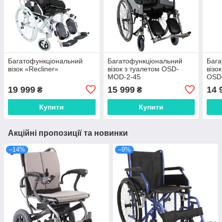
Багатофункціональний
Багатофункціональний
Бага
візок «Recliner»
візок з туалетом OSD-
візо
MOD-2-45
OSD
19 999
15 999
14 
₴
₴
Купити
Купити
Акційні пропозиції та новинки
–14%
–9%