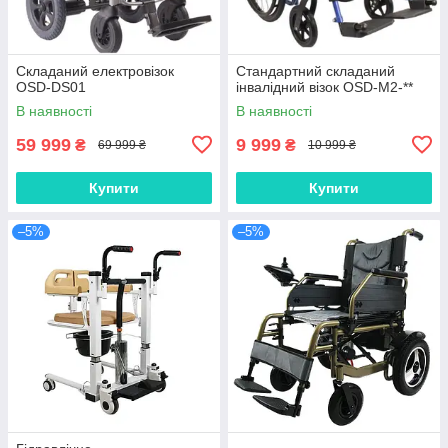
Складаний електровізок
Стандартний складаний
OSD-DS01
інвалідний візок OSD-M2-**
В наявності
В наявності
59 999
9 999
₴
₴
69 999 ₴
10 999 ₴
Купити
Купити
–5%
–5%