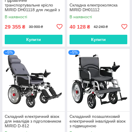
Гідравлічне
транспортувальне крісло
Складна електроколяска
MIRID DH01118 для людей з
MIRID DH01112
інвалідністю, людей похилого
В наявності
В наявності
віку та пацієнтів
29 355
40 128
₴
₴
30 900 ₴
42 240 ₴
Купити
Купити
–5%
–5%
Складний електричний візок
Складаний позашляховий
для інвалідів з підголовником
електричний інвалідний візок
MIRID D-812
з підвищеною
вантажопідйомністю MIRID