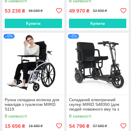
В наявності
В наявності
D-810
53 238
49 970
₴
₴
56 040 ₴
52 600 ₴
Купити
Купити
–5%
–5%
Ручна складана коляска для
Складаний електричний
інвалідів з туалетом MIRID
скутер MIRID S48350 (для
S119.
людей поважного віку та з
інвалідністю)
В наявності
В наявності
15 656
54 796
₴
₴
16 480 ₴
57 680 ₴