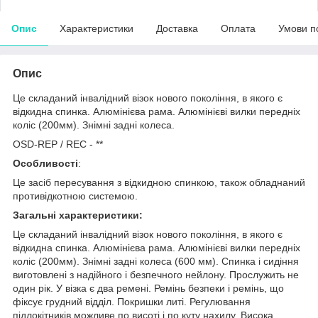
Опис
Характеристики
Доставка
Оплата
Умови п
Опис
Це складаний інвалідний візок нового покоління, в якого є
відкидна спинка. Алюмінієва рама. Алюмінієві вилки передніх
коліс (200мм). Знімні задні колеса.
OSD-REP / REC - **
Особливості
:
Це засіб пересування з відкидною спинкою, також обладнаний
противідкотною системою.
Загальні характеристики:
Це складаний інвалідний візок нового покоління, в якого є
відкидна спинка. Алюмінієва рама. Алюмінієві вилки передніх
коліс (200мм). Знімні задні колеса (600 мм). Спинка і сидіння
виготовлені з надійного і безпечного нейлону. Прослужить не
один рік. У візка є два ремені. Ремінь безпеки і ремінь, що
фіксує грудний відділ. Покришки литі. Регулювання
підлокітників можливе по висоті і по куту нахилу. Висока