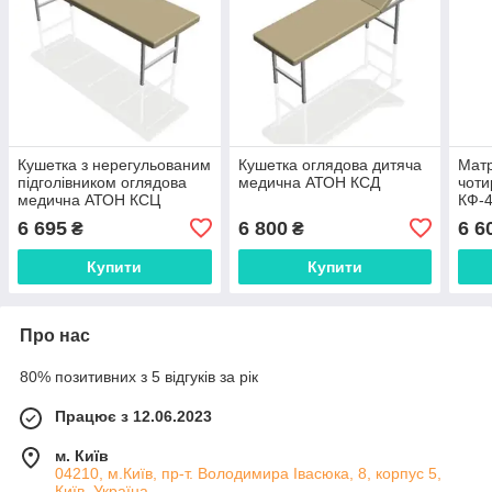
Кушетка з нерегульованим
Кушетка оглядова дитяча
Мат
підголівником оглядова
медична АТОН КСД
чоти
медична АТОН КСЦ
КФ-
6 695
6 800
6 6
₴
₴
Купити
Купити
Про нас
80% позитивних з 5 відгуків за рік
Працює з 12.06.2023
м. Київ
04210, м.Київ, пр-т. Володимира Івасюка, 8, корпус 5,
Київ, Україна