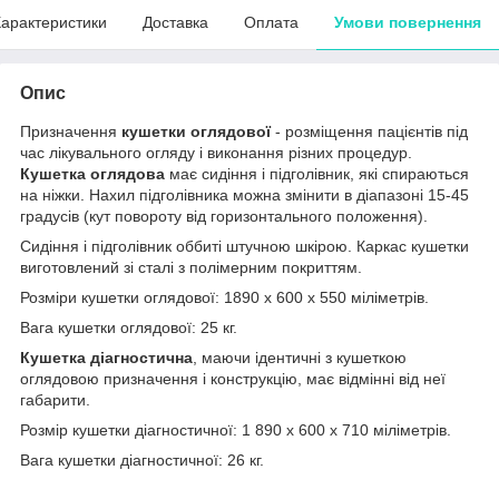
арактеристики
Доставка
Оплата
Умови повернення
Опис
Призначення
кушетки оглядової
- розміщення пацієнтів під
час лікувального огляду і виконання різних процедур.
Кушетка оглядова
має сидіння і підголівник, які спираються
на ніжки. Нахил підголівника можна змінити в діапазоні 15-45
градусів (кут повороту від горизонтального положення).
Сидіння і підголівник оббиті штучною шкірою. Каркас кушетки
виготовлений зі сталі з полімерним покриттям.
Розміри кушетки оглядової: 1890 х 600 х 550 міліметрів.
Вага кушетки оглядової: 25 кг.
Кушетка діагностична
, маючи ідентичні з кушеткою
оглядовою призначення і конструкцію, має відмінні від неї
габарити.
Розмір кушетки діагностичної: 1 890 х 600 х 710 міліметрів.
Вага кушетки діагностичної: 26 кг.