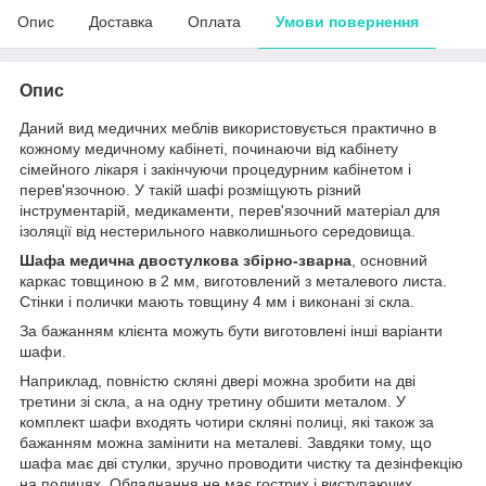
Опис
Доставка
Оплата
Умови повернення
Опис
Даний вид медичних меблів використовується практично в
кожному медичному кабінеті, починаючи від кабінету
сімейного лікаря і закінчуючи процедурним кабінетом і
перев'язочною. У такій шафі розміщують різний
інструментарій, медикаменти, перев'язочний матеріал для
ізоляції від нестерильного навколишнього середовища.
Шафа медична двостулкова збірно-зварна
, основний
каркас товщиною в 2 мм, виготовлений з металевого листа.
Стінки і полички мають товщину 4 мм і виконані зі скла.
За бажанням клієнта можуть бути виготовлені інші варіанти
шафи.
Наприклад, повністю скляні двері можна зробити на дві
третини зі скла, а на одну третину обшити металом. У
комплект шафи входять чотири скляні полиці, які також за
бажанням можна замінити на металеві. Завдяки тому, що
шафа має дві стулки, зручно проводити чистку та дезінфекцію
на полицях. Обладнання не має гострих і виступаючих