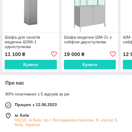
Шафа для халатів
Шафа медична ШМ-2с з
ШМ-
медична ШХМ-1
сейфом двухстулкова
сей
одностулкова
11 100
19 000
12 
₴
₴
Купити
Купити
Про нас
80% позитивних з 5 відгуків за рік
Працює з 12.06.2023
м. Київ
04210, м.Київ, пр-т. Володимира Івасюка, 8, корпус 5,
Київ, Україна