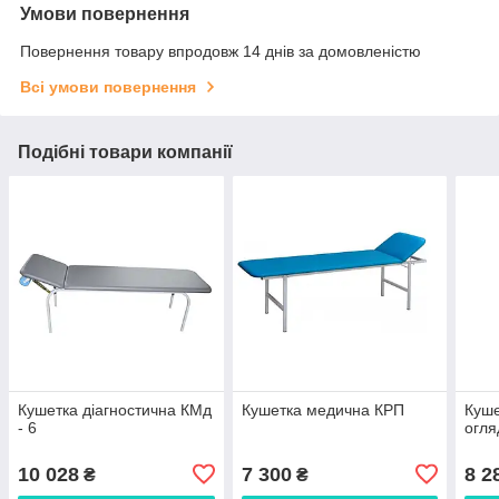
Умови повернення
Повернення товару впродовж 14 днів за домовленістю
Всі умови повернення
Подібні товари компанії
Кушетка діагностична КМд
Кушетка медична КРП
Куше
- 6
огля
10 028
7 300
8 2
₴
₴