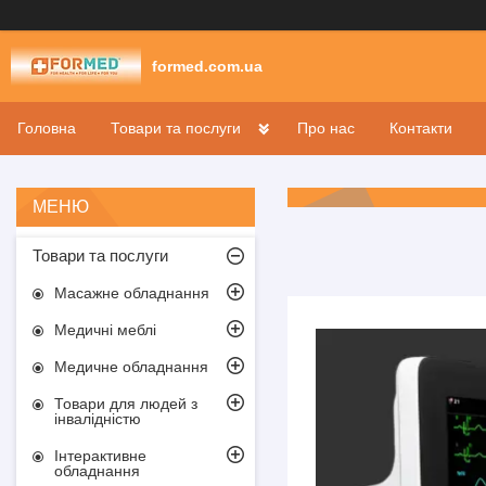
formed.com.ua
Головна
Товари та послуги
Про нас
Контакти
Товари та послуги
Масажне обладнання
Медичні меблі
Медичне обладнання
Товари для людей з
інвалідністю
Інтерактивне
обладнання