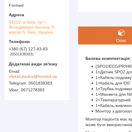
Formed
04210, м.Київ, пр-т.
Володимира Івасюка, 8,
корпус 5, Київ, Україна
Опис
+380 (67) 127-83-83
0501838383
Базова комплектація:
(SPO2/ECG/PR/HR
1×Датчик SPO2 дл
oleksii.pavlov@formed.ua
1×Кабель-подовжу
0501838383
1×Кабель для ЕКГ 
1×Трубка-подовжу
0671278383
1×Манжета для NI
2×Температурний д
1×Кабель живленн
Монітор з діагонал
Монітор пацієнта має е
може бути використаний