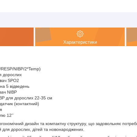
Характеристики
/RESP/NIBP/2*Temp)
я дорослих
вач SPO2
на 5 відведень
вач NIBP
BP для дорослих 22-35 см
атчик (контактний)
я
лю 12’’
ргономічний дизайн та компактну структуру, що задовольняє потреби
 для дорослих, дітей та новонароджених.