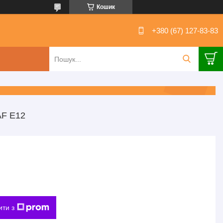
Кошик
+380 (67) 127-83-83
F Е12
ити з