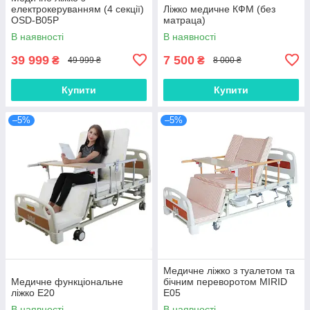
електрокеруванням (4 секції)
Ліжко медичне КФМ (без
OSD-B05P
матраца)
В наявності
В наявності
39 999
7 500
₴
₴
49 999 ₴
8 000 ₴
Купити
Купити
–5%
–5%
Медичне ліжко з туалетом та
Медичне функціональне
бічним переворотом MIRID
ліжко E20
Е05
В наявності
В наявності