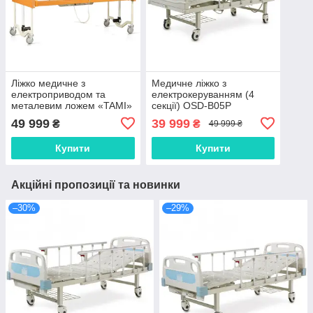
Ліжко медичне з
Медичне ліжко з
електроприводом та
електрокеруванням (4
металевим ложем «TAMI»
секції) OSD-B05P
OSD-91
49 999
39 999
₴
₴
49 999 ₴
Купити
Купити
Акційні пропозиції та новинки
–30%
–29%