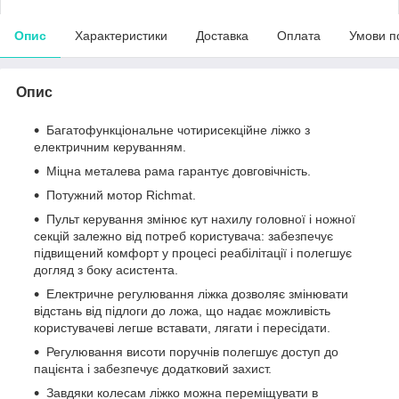
Опис
Характеристики
Доставка
Оплата
Умови п
Опис
Багатофункціональне чотирисекційне ліжко з
електричним керуванням.
Міцна металева рама гарантує довговічність.
Потужний мотор Richmat.
Пульт керування змінює кут нахилу головної і ножної
секцій залежно від потреб користувача: забезпечує
підвищений комфорт у процесі реабілітації і полегшує
догляд з боку асистента.
Електричне регулювання ліжка дозволяє змінювати
відстань від підлоги до ложа, що надає можливість
користувачеві легше вставати, лягати і пересідати.
Регулювання висоти поручнів полегшує доступ до
пацієнта і забезпечує додатковий захист.
Завдяки колесам ліжко можна переміщувати в