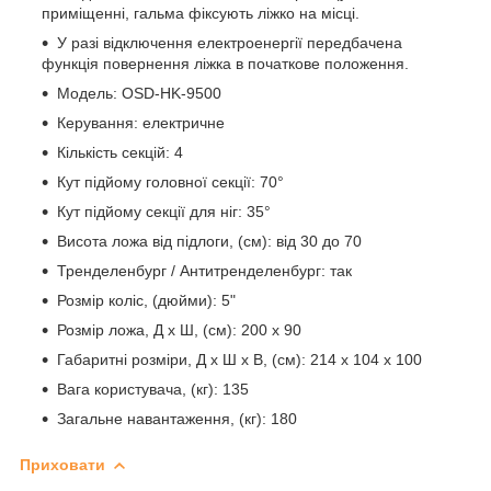
приміщенні, гальма фіксують ліжко на місці.
У разі відключення електроенергії передбачена
функція повернення ліжка в початкове положення.
Модель: OSD-HK-9500
Керування: електричне
Кількість секцій: 4
Кут підйому головної секції: 70°
Кут підйому секції для ніг: 35°
Висота ложа від підлоги, (см): від 30 до 70
Тренделенбург / Антитренделенбург: так
Розмір коліс, (дюйми): 5"
Розмір ложа, Д х Ш, (см): 200 х 90
Габаритні розміри, Д х Ш х В, (см): 214 х 104 х 100
Вага користувача, (кг): 135
Загальне навантаження, (кг): 180
Приховати