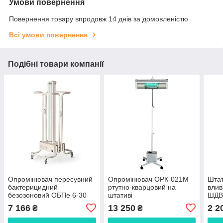
Умови повернення
Повернення товару впродовж 14 днів за домовленістю
Всі умови повернення
Подібні товари компанії
Опромінювач пересувний
Опромінювач ОРК-021М
Штат
бактерицидний
ртутно-кварцовий на
влив
безозоновий ОБПе 6-30
штативі
ШДВ
7 166
13 250
2 2
₴
₴