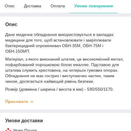
Опис
Доставка
Оплата
Умови повернення
Опис
Дане медичне обладнання використовується в закладах
медицини для того, щоб встановлювати і закріплювати
бактерицидний опромінювач ОБН-35М, ОБН-75М і
ОБН-150МП.
Матеріал, з якого виконаний штатив, це високоякісний метал,
пофарбований порошковою білою емаллю. Підставою для
штатива служить хрестовина, на чотирьох гумових опорах.
Обладнання не має гострих і виступаючих частин, таким
чином, досягається найвищий рівень безпеки.
Розмір (довжина / ширина / висота в мм) - 590/550/1170.
Приховати
Умови доставки
Нова Пошта