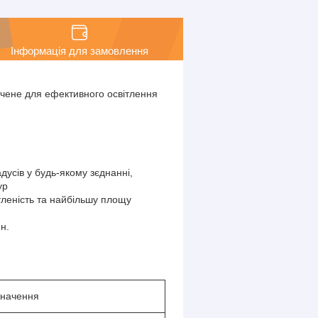
Інформація для замовлення
ачене для ефективного освітлення
дусів у будь-якому зєднанні,
ур
тленість та найбільшу площу
н.
начення