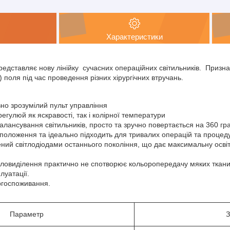
Характеристики
представляє нову лінійку сучасних операційних світильників. Призн
 поля під час проведення різних хірургічних втручань.
вно зрозумілий пульт управління
егулюй як яскравості, так і колірної температури
лансування світильників, просто та зручно повертається на 360 гра
 положення та ідеально підходить для тривалих операцій та процед
ний світлодіодами останнього покоління, що дає максимальну осві
пловиділення практично не спотворює кольоропередачу мяких ткани
луатації.
ргоспоживання.
Параметр
З