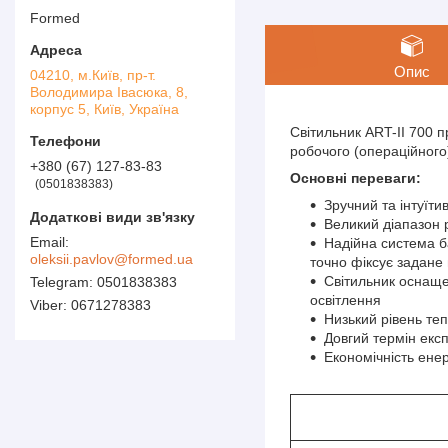
Formed
Опис
04210, м.Київ, пр-т.
Володимира Івасюка, 8,
корпус 5, Київ, Україна
Світильник ART-II 700 
робочого (операційного)
+380 (67) 127-83-83
Основні переваги:
0501838383
Зручний та інтуїти
Великий діапазон р
Надійна система ба
oleksii.pavlov@formed.ua
точно фіксує задане
Світильник оснаще
0501838383
освітлення
0671278383
Низький рівень те
Довгий термін експ
Економічність ене