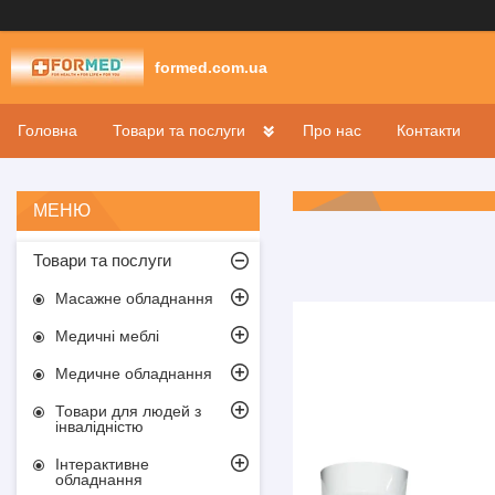
formed.com.ua
Головна
Товари та послуги
Про нас
Контакти
Товари та послуги
Масажне обладнання
Медичні меблі
Медичне обладнання
Товари для людей з
інвалідністю
Інтерактивне
обладнання