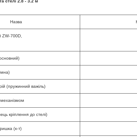
 стелі 2.8 - 3.2 м
Назва
ий ZW-700D,
(основний)
імна)
ій (пружинний важіль)
 механізмом
ць кріплення до стелі)
ришка (к-т)