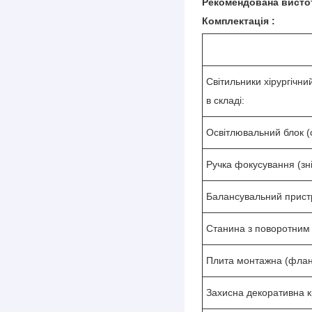
Рекомендована вистота
Комплектація :
Світильники хірургічн
в складі:
Освітлювальний блок 
Ручка фокусування (зн
Балансувальний пристр
Станина з поворотним
Плита монтажна (флане
Захисна декоративна к