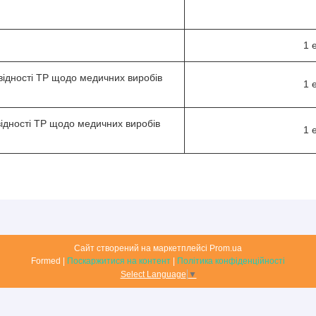
1 
овідності ТР щодо медичних виробів
1 
відності ТР щодо медичних виробів
1 
Сайт створений на маркетплейсі
Prom.ua
Formed |
Поскаржитися на контент
|
Політика конфіденційності
Select Language
▼