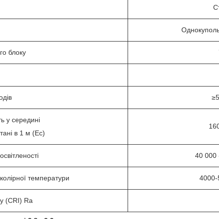
С
Однокуполь
го блоку
одів
≥5
ь у середині
16
тані в 1 м (Ec)
освітленості
40 000 
колірної температури
4000-
у (CRI) Ra