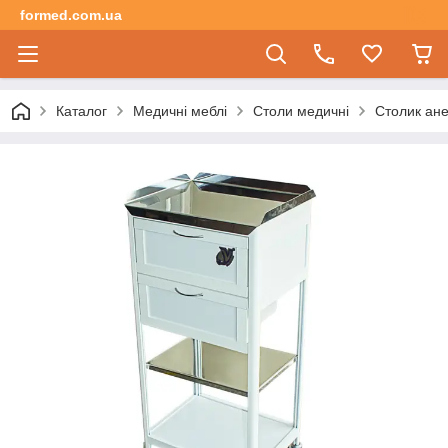
formed.com.ua
Каталог
Медичні меблі
Столи медичні
Столик ане