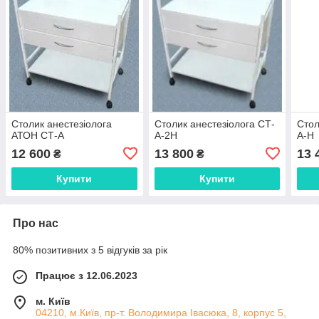
Столик анестезіолога
Столик анестезіолога СТ-
Стол
АТОН СТ-А
А-2Н
А-Н
12 600
13 800
13 
₴
₴
Купити
Купити
Про нас
80% позитивних з 5 відгуків за рік
Працює з 12.06.2023
м. Київ
04210, м.Київ, пр-т. Володимира Івасюка, 8, корпус 5,