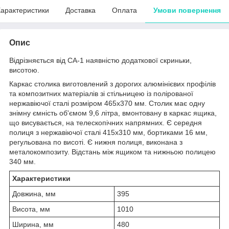
арактеристики
Доставка
Оплата
Умови повернення
Опис
Відрізняється від СА-1 наявністю додаткової скриньки,
висотою.
Каркас столика виготовлений з дорогих алюмінієвих профілів
та композитних матеріалів зі стільницею із полірованої
нержавіючої сталі розміром 465х370 мм. Столик має одну
знімну ємність об'ємом 9,6 літра, вмонтовану в каркас ящика,
що висувається, на телескопічних напрямних. Є середня
полиця з нержавіючої сталі 415х310 мм, бортиками 16 мм,
регульована по висоті. Є нижня полиця, виконана з
металокомпозиту. Відстань між ящиком та нижньою полицею
340 мм.
Характеристики
Довжина, мм
395
Висота, мм
1010
Ширина, мм
480